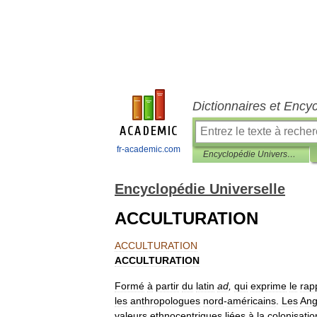
Dictionnaires et Ency
fr-academic.com
Encyclopédie Universelle
Encyclopédie Universelle
ACCULTURATION
ACCULTURATION
ACCULTURATION
Formé
à
partir
du
latin
ad
,
qui
exprime
le
rap
les
anthropologues
nord
-
américains
.
Les
Ang
valeurs
ethnocentriques
liées
à
la
colonisatio