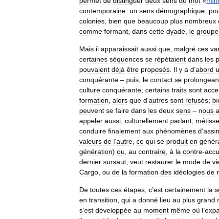
permet
de
distinguer
deux
sens
du
mot
«
mino
contemporaine:
un
sens
démographique
,
po
colonies
,
bien
que
beaucoup
plus
nombreux
comme
formant
,
dans
cette
dyade
,
le
groupe
Mais
il
apparaissait
aussi
que
,
malgré
ces
va
certaines
séquences
se
répétaient
dans
les
pouvaient
déjà
être
proposés
.
Il
y
a
d
’
abord
conquérante
–
puis
,
le
contact
se
prolongean
culture
conquérante
;
certains
traits
sont
acce
formation
,
alors
que
d
’
autres
sont
refusés
;
bi
peuvent
se
faire
dans
les
deux
sens
–
nous
appeler
aussi
,
culturellement
parlant
,
métiss
conduire
finalement
aux
phénomènes
d
’
assim
valeurs
de
l
’
autre
,
ce
qui
se
produit
en
génér
génération
)
ou
,
au
contraire
,
à
la
contre
-
accu
dernier
sursaut
,
veut
restaurer
le
mode
de
vi
Cargo
,
ou
de
la
formation
des
idéologies
de
De
toutes
ces
étapes
,
c
’
est
certainement
la
s
en
transition
,
qui
a
donné
lieu
au
plus
grand
s
’
est
développée
au
moment
même
où
l
’
expa