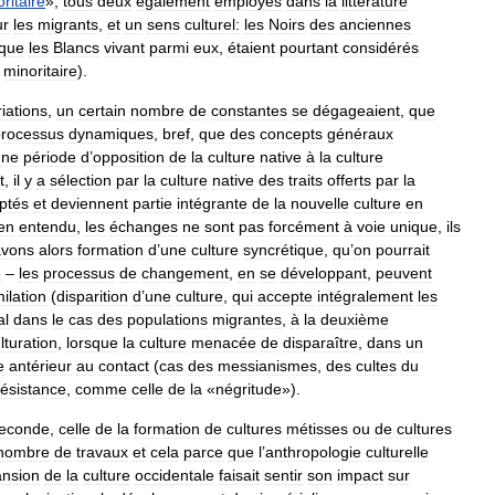
ritaire
»,
tous
deux
également
employés
dans
la
littérature
ur
les
migrants
,
et
un
sens
culturel:
les
Noirs
des
anciennes
que
les
Blancs
vivant
parmi
eux
,
étaient
pourtant
considérés
minoritaire
).
riations
,
un
certain
nombre
de
constantes
se
dégageaient
,
que
processus
dynamiques
,
bref
,
que
des
concepts
généraux
une
période
d
’
opposition
de
la
culture
native
à
la
culture
t
,
il
y
a
sélection
par
la
culture
native
des
traits
offerts
par
la
ptés
et
deviennent
partie
intégrante
de
la
nouvelle
culture
en
en
entendu
,
les
échanges
ne
sont
pas
forcément
à
voie
unique
,
ils
avons
alors
formation
d
’
une
culture
syncrétique
,
qu
’
on
pourrait
e
–
les
processus
de
changement
,
en
se
développant
,
peuvent
ilation
(
disparition
d
’
une
culture
,
qui
accepte
intégralement
les
al
dans
le
cas
des
populations
migrantes
,
à
la
deuxième
lturation
,
lorsque
la
culture
menacée
de
disparaître
,
dans
un
e
antérieur
au
contact
(
cas
des
messianismes
,
des
cultes
du
résistance
,
comme
celle
de
la
«
négritude
»).
econde
,
celle
de
la
formation
de
cultures
métisses
ou
de
cultures
nombre
de
travaux
et
cela
parce
que
l
’
anthropologie
culturelle
nsion
de
la
culture
occidentale
faisait
sentir
son
impact
sur