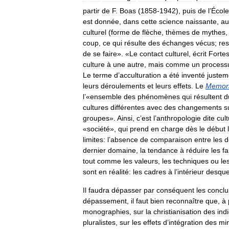
partir
de
F
.
Boas
(
1858
-
1942
),
puis
de
l
’
École
est
donnée
,
dans
cette
science
naissante
,
au
culturel
(
forme
de
flèche
,
thèmes
de
mythes
coup
,
ce
qui
résulte
des
échanges
vécus
;
res
de
se
faire
». «
Le
contact
culturel
,
écrit
Forte
culture
à
une
autre
,
mais
comme
un
process
Le
terme
d
’
acculturation
a
été
inventé
justem
leurs
déroulements
et
leurs
effets
.
Le
Memor
l
’«
ensemble
des
phénomènes
qui
résultent
d
cultures
différentes
avec
des
changements
s
groupes
».
Ainsi
,
c
’
est
l
’
anthropologie
dite
cult
«
société
»,
qui
prend
en
charge
dès
le
début
l
limites:
l
’
absence
de
comparaison
entre
les
d
dernier
domaine
,
la
tendance
à
réduire
les
fa
tout
comme
les
valeurs
,
les
techniques
ou
le
sont
en
réalité:
les
cadres
à
l
’
intérieur
desque
Il
faudra
dépasser
par
conséquent
les
conclu
dépassement
,
il
faut
bien
reconnaître
que
,
à
monographies
,
sur
la
christianisation
des
ind
pluralistes
,
sur
les
effets
d
’
intégration
des
min