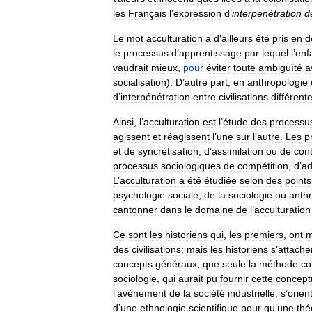
les
Français
l
’
expression
d
’
interpénétration
d
Le
mot
acculturation
a
d
’
ailleurs
été
pris
en
d
le
processus
d
’
apprentissage
par
lequel
l
’
enf
vaudrait
mieux
,
pour
éviter
toute
ambiguïté
a
socialisation
).
D
’
autre
part
,
en
anthropologie
d
’
interpénétration
entre
civilisations
différent
Ainsi
,
l
’
acculturation
est
l
’
étude
des
processu
agissent
et
réagissent
l
’
une
sur
l
’
autre
.
Les
p
et
de
syncrétisation
,
d
’
assimilation
ou
de
con
processus
sociologiques
de
compétition
,
d
’
ad
L
’
acculturation
a
été
étudiée
selon
des
points
psychologie
sociale
,
de
la
sociologie
ou
anth
cantonner
dans
le
domaine
de
l
’
acculturation
Ce
sont
les
historiens
qui
,
les
premiers
,
ont
m
des
civilisations
;
mais
les
historiens
s
’
attache
concepts
généraux
,
que
seule
la
méthode
co
sociologie
,
qui
aurait
pu
fournir
cette
conceptu
l
’
avènement
de
la
société
industrielle
,
s
’
orient
d
’
une
ethnologie
scientifique
pour
qu
’
une
thé