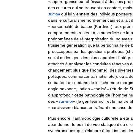
«
superorganisme
»,
obéissant
à
des
lois
prop
des
cultures
qui
se
trouvent
en
contact
,
mais
stimuli
qui
lui
viennent
des
individus
porteurs
dans
le
culturalisme
nord
-
américain
et
allait
«
personnalité
de
base
» (
Kardiner
);
aux
prem
comportements
restent
à
la
superficie
de
la
p
phénomènes
de
réinterprétation
du
nouveau
troisième
génération
que
la
personnalité
de
préoccuppés
par
les
questions
pratiques
(
ch
social
ou
les
gens
les
plus
capables
d
’
intégre
attachés
à
analyser
les
conduites
réactives
d
changement
plus
que
l
’
homme
),
des
diverse
politiques
,
commerçants
,
métis
,
etc
.);
ou
à
dé
se
battent
au
-
dedans
de
lui
l
’«
homme
margin
anglo
-
saxonne
,
Indien
«
cholisé
» (
étude
de
S
d
’
approfondir
cette
pathologie
de
l
’
homme
ma
des
«
sur
-
moi
» (
le
géniteur
noir
et
le
maître
b
«
narcissisme
blanc
»,
entraînant
une
crise
de
Plus
encore
,
l
’
anthropologie
culturelle
a
été
a
abandonner
le
point
de
vue
statique
d
’
où
elle
synchronique
»
qui
s
’
élabore
à
tout
instant
,
le