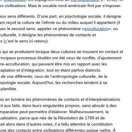
es
civilisations
.
Mais
le
vocable
nord
-
américain
finit
par
s
’
imposer
.
eux
sens
différents
.
D
’
une
part
,
en
psychologie
sociale
,
il
désigne
ant
reçoit
la
culture
de
l
’
ethnie
ou
du
milieu
auquel
il
appartient
(
il
vec
le
second
sens
,
appeler
ce
phénomène
«
enculturation
»,
ou
culturelle
,
il
désigne
les
phénomènes
de
contacts
et
es
(
c
’
est
le
sens
ici
retenu
).
s
qui
se
produisent
lorsque
deux
cultures
se
trouvent
en
contact
et
rincipaux
processus
étudiés
ont
été
ceux
de
conflits
,
d
’
ajustement
tre
-
acculturation
,
qui
peuvent
être
mis
en
rapport
avec
les
aptation
et
d
’
intégration
,
tout
en
étant
parfois
distincts
.
de
vue
différents
;
ceux
de
l
’
anthropologie
culturelle
,
de
la
ropologie
sociale
.
Aujourd
’
hui
,
les
recherches
tendent
à
se
planifiée
.
is
en
lumière
les
phénomènes
de
contacts
et
d
’
interpénétrations
nt
aux
faits
,
dans
leurs
singularités
propres
,
sans
aboutir
à
des
mparative
peut
permettre
d
’
élaborer
.
Malheureusement
,
la
alisation
,
parce
que
née
de
la
Révolution
de
1789
et
de
ait
alors
dans
d
’
autres
voies
;
il
a
fallu
attendre
la
constitution
orie
des
contacts
entre
civilisations
différentes
puisse
naître
.
À