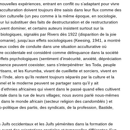
nouvelles
expériences
,
entrant
en
conflit
ou
s
’
adaptant
pour
vivre
acculturation
doivent
toujours
être
saisis
dans
leur
flux
comme
des
tion
culturelle
(
un
peu
comme
à
la
même
époque
,
en
sociologie
,
ur
lui
substituer
des
faits
de
destructuration
et
de
restructuration
uvent
dominer
,
et
certains
auteurs
insistent
surtout
sur
la
biologiques
,
signalés
par
Rivers
dès
1922
(
disparition
de
la
joie
tomanie
),
jusqu
’
aux
effets
sociologiques
(
Keesing
,
1941
,
a
montré
eux
codes
de
conduite
dans
une
situation
acculturative
où
re
occidentale
est
considéré
comme
délinquance
dans
la
société
ffets
psychologiques
(
sentiment
d
’
insécurité
,
anxiété
,
dépréciation
ésence
peuvent
coexister
,
sans
s
’
interpénétrer:
les
Toda
,
peuple
rtisans
,
et
les
Kurumba
,
vivant
de
cueillette
et
sorciers
,
vivent
en
e
l
’
Inde
,
alors
qu
’
ils
restent
toujours
séparés
par
la
culture
et
la
nnel
et
le
moderne
peuvent
se
partager
sans
qu
’
il
y
ait
d
’
ethnies
africaines
qui
vivent
dans
le
passé
quand
elles
cultivent
tale
dans
la
rue
de
leurs
villages
;
nous
avons
parlé
nous
-
mêmes
dans
le
monde
africain
(
secteur
religion
des
candomblés
)
et
o
-
politique
des
partis
,
des
syndicats
,
de
la
profession
,
Bastide
,
s
Juifs
occidentaux
et
les
Juifs
yéménites
dans
la
formation
de
s
ayant
des
orientations
spatiales
et
temporelles
différentes
(
l
’
un