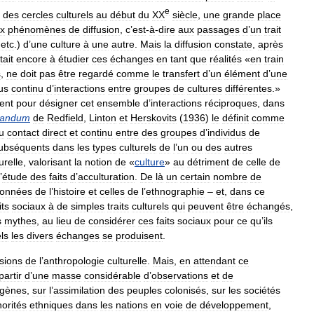
e
des
cercles
culturels
au
début
du
XX
siècle
,
une
grande
place
x
phénomènes
de
diffusion
,
c
’
est
-
à
-
dire
aux
passages
d
’
un
trait
,
etc
.)
d
’
une
culture
à
une
autre
.
Mais
la
diffusion
constate
,
après
tait
encore
à
étudier
ces
échanges
en
tant
que
réalités
«
en
train
s
,
ne
doit
pas
être
regardé
comme
le
transfert
d
’
un
élément
d
’
une
us
continu
d
’
interactions
entre
groupes
de
cultures
différentes
.»
ent
pour
désigner
cet
ensemble
d
’
interactions
réciproques
,
dans
andum
de
Redfield
,
Linton
et
Herskovits
(
1936
)
le
définit
comme
u
contact
direct
et
continu
entre
des
groupes
d
’
individus
de
ubséquents
dans
les
types
culturels
de
l
’
un
ou
des
autres
urelle
,
valorisant
la
notion
de
«
culture
»
au
détriment
de
celle
de
’
étude
des
faits
d
’
acculturation
.
De
là
un
certain
nombre
de
onnées
de
l
’
histoire
et
celles
de
l
’
ethnographie
–
et
,
dans
ce
its
sociaux
à
de
simples
traits
culturels
qui
peuvent
être
échangés
,
s
mythes
,
au
lieu
de
considérer
ces
faits
sociaux
pour
ce
qu
’
ils
ls
les
divers
échanges
se
produisent
.
sions
de
l
’
anthropologie
culturelle
.
Mais
,
en
attendant
ce
partir
d
’
une
masse
considérable
d
’
observations
et
de
igènes
,
sur
l
’
assimilation
des
peuples
colonisés
,
sur
les
sociétés
orités
ethniques
dans
les
nations
en
voie
de
développement
,