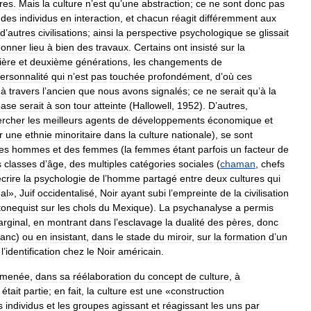
res
.
Mais
la
culture
n
’
est
qu
’
une
abstraction
;
ce
ne
sont
donc
pas
des
individus
en
interaction
,
et
chacun
réagit
différemment
aux
d
’
autres
civilisations
;
ainsi
la
perspective
psychologique
se
glissait
donner
lieu
à
bien
des
travaux
.
Certains
ont
insisté
sur
la
ière
et
deuxième
générations
,
les
changements
de
ersonnalité
qui
n
’
est
pas
touchée
profondément
,
d
’
où
ces
à
travers
l
’
ancien
que
nous
avons
signalés
;
ce
ne
serait
qu
’
à
la
base
serait
à
son
tour
atteinte
(
Hallowell
,
1952
).
D
’
autres
,
ercher
les
meilleurs
agents
de
développements
économique
et
r
une
ethnie
minoritaire
dans
la
culture
nationale
),
se
sont
es
hommes
et
des
femmes
(
la
femmes
étant
parfois
un
facteur
de
s
classes
d
’
âge
,
des
multiples
catégories
sociales
(
chaman
,
chefs
crire
la
psychologie
de
l
’
homme
partagé
entre
deux
cultures
qui
al
»,
Juif
occidentalisé
,
Noir
ayant
subi
l
’
empreinte
de
la
civilisation
tonequist
sur
les
chols
du
Mexique
).
La
psychanalyse
a
permis
rginal
,
en
montrant
dans
l
’
esclavage
la
dualité
des
pères
,
donc
lanc
)
ou
en
insistant
,
dans
le
stade
du
miroir
,
sur
la
formation
d
’
un
l
’
identification
chez
le
Noir
américain
.
menée
,
dans
sa
réélaboration
du
concept
de
culture
,
à
était
partie
;
en
fait
,
la
culture
est
une
«
construction
s
individus
et
les
groupes
agissant
et
réagissant
les
uns
par