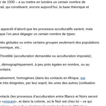
ir
de
1930
–
a
su
mettre
en
lumière
un
certain
nombre
de
ail
,
qui
constituent
,
encore
aujourd
’
hui
,
la
base
théorique
et
apparaît
d
’
abord
que
les
processus
acculturatifs
varient
,
mais
que
l
’
on
peut
dégager
un
certain
nombre
de
types:
étés
globales
ou
entre
certains
groupes
seulement
des
populations
onomique
,
etc
.;
l
’
hostilité
(
acculturation
demandée
ou
acculturation
imposée
);
,
démographiquement
,
à
peu
près
égales
en
nombre
,
ou
au
oritaire
;
lativement
,
homogènes
(
dans
les
contacts
en
Afrique
,
par
re
très
éloignées
,
par
leur
esprit
,
les
unes
des
autres
(
civilisation
ontacts
(
les
processus
d
’
acculturation
entre
Blancs
et
Noirs
seront
n
«
migrant
»,
et
dans
la
colonie
,
où
le
Noir
est
chez
lui
–
ce
qui