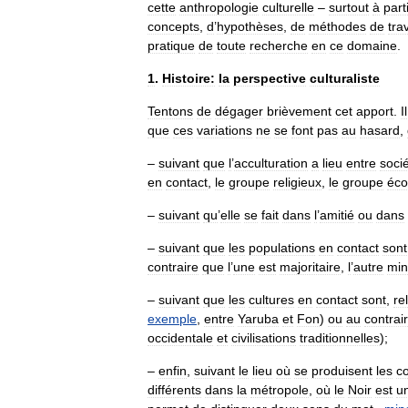
cette
anthropologie
culturelle
–
surtout
à
part
concepts
,
d
’
hypothèses
,
de
méthodes
de
trav
pratique
de
toute
recherche
en
ce
domaine
.
1
.
Histoire:
la
perspective
culturaliste
Tentons
de
dégager
brièvement
cet
apport
.
Il
que
ces
variations
ne
se
font
pas
au
hasard
,
–
suivant
que
l
’
acculturation
a
lieu
entre
soci
en
contact
,
le
groupe
religieux
,
le
groupe
éc
–
suivant
qu
’
elle
se
fait
dans
l
’
amitié
ou
dans
–
suivant
que
les
populations
en
contact
sont
contraire
que
l
’
une
est
majoritaire
,
l
’
autre
min
–
suivant
que
les
cultures
en
contact
sont
,
re
exemple
,
entre
Yaruba
et
Fon
)
ou
au
contrai
occidentale
et
civilisations
traditionnelles
);
–
enfin
,
suivant
le
lieu
où
se
produisent
les
c
différents
dans
la
métropole
,
où
le
Noir
est
u