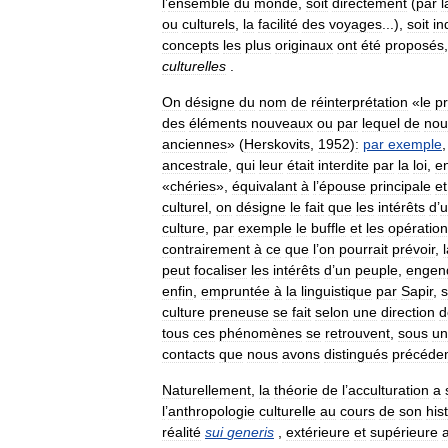
l
’
ensemble
du
monde
,
soit
directement
(
par
l
ou
culturels
,
la
facilité
des
voyages
...),
soit
in
concepts
les
plus
originaux
ont
été
proposés
culturelles
.
On
désigne
du
nom
de
réinterprétation
«
le
p
des
éléments
nouveaux
ou
par
lequel
de
nou
anciennes
» (
Herskovits
,
1952
)
:
par
exemple
ancestrale
,
qui
leur
était
interdite
par
la
loi
,
e
«
chéries
»,
équivalant
à
l
’
épouse
principale
et
culturel
,
on
désigne
le
fait
que
les
intérêts
d
’
u
culture
,
par
exemple
le
buffle
et
les
opératio
contrairement
à
ce
que
l
’
on
pourrait
prévoir
,
peut
focaliser
les
intérêts
d
’
un
peuple
,
engen
enfin
,
empruntée
à
la
linguistique
par
Sapir
,
s
culture
preneuse
se
fait
selon
une
direction
d
tous
ces
phénomènes
se
retrouvent
,
sous
un
contacts
que
nous
avons
distingués
précéde
Naturellement
,
la
théorie
de
l
’
acculturation
a
l
’
anthropologie
culturelle
au
cours
de
son
his
réalité
sui
generis
,
extérieure
et
supérieure