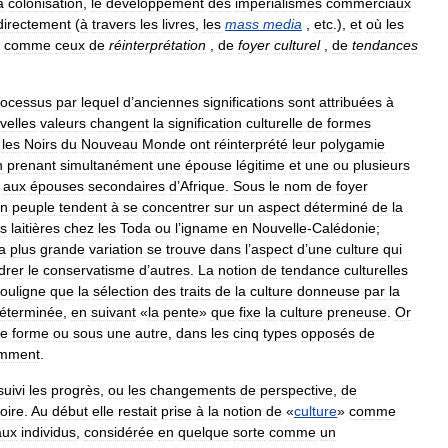
a
colonisation
,
le
développement
des
impérialismes
commerciaux
directement
(
à
travers
les
livres
,
les
mass
media
,
etc
.),
et
où
les
,
comme
ceux
de
réinterprétation
,
de
foyer
culturel
,
de
tendances
rocessus
par
lequel
d
’
anciennes
significations
sont
attribuées
à
velles
valeurs
changent
la
signification
culturelle
de
formes
,
les
Noirs
du
Nouveau
Monde
ont
réinterprété
leur
polygamie
n
prenant
simultanément
une
épouse
légitime
et
une
ou
plusieurs
aux
épouses
secondaires
d
’
Afrique
.
Sous
le
nom
de
foyer
n
peuple
tendent
à
se
concentrer
sur
un
aspect
déterminé
de
la
ns
laitières
chez
les
Toda
ou
l
’
igname
en
Nouvelle
-
Calédonie
;
la
plus
grande
variation
se
trouve
dans
l
’
aspect
d
’
une
culture
qui
drer
le
conservatisme
d
’
autres
.
La
notion
de
tendance
culturelles
ouligne
que
la
sélection
des
traits
de
la
culture
donneuse
par
la
éterminée
,
en
suivant
«
la
pente
»
que
fixe
la
culture
preneuse
.
Or
e
forme
ou
sous
une
autre
,
dans
les
cinq
types
opposés
de
mment
.
suivi
les
progrès
,
ou
les
changements
de
perspective
,
de
toire
.
Au
début
elle
restait
prise
à
la
notion
de
«
culture
»
comme
aux
individus
,
considérée
en
quelque
sorte
comme
un