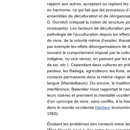
rapport
aux
autres
,
acceptant
ou
rejetant
les
en
harmonie
,
ce
qui
fait
que
les
processus
d
’
ensembles
de
déculturation
et
de
réorganisa
G
.
Gurvitch
critiquait
la
notion
de
structure
po
incessants
).
Les
facteurs
de
déculturation
pe
pathologie
de
l
’
acculturation
depuis
les
effets
de
vivre
,
de
la
volonté
même
d
’
exister
,
thana
par
exemple
les
effets
désorganisateurs
de
d
souvent
le
comportement
imposé
par
la
cultu
indigène
,
ou
vice
versa
),
en
passant
par
les
e
de
soi
,
etc
.).
Cependant
deux
cultures
en
pr
pasteur
,
les
Badaga
,
agriculteurs
,
les
Kota
,
a
contacts
permanents
dans
la
même
région
d
langue
(
Mandelbaum
).
Ou
encore
,
le
traditio
interférence
;
Balandier
nous
rapportait
le
cas
leurs
rizières
et
prennent
la
mentalité
occiden
d
’
un
«
principe
de
vivre
,
sans
conflits
,
à
la
fois
dans
le
monde
occidental
(
secteur
économic
1960
).
Étudiant
les
problèmes
des
contacts
entre
le
l
’
État
d
’
Israël
,
c
’
est
-
à
-
dire
entre
deux
groupe