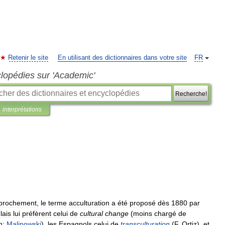
Retenir le site
En utilisant des dictionnaires dans votre site
FR
clopédies sur 'Academic'
Recherche!
interprétations
prochement
,
le
terme
acculturation
a
été
proposé
dès
1880
par
lais
lui
préfèrent
celui
de
cultural
change
(
moins
chargé
de
n:
Malinowski
),
les
Espagnols
celui
de
transculturation
(
F
.
Ortiz
),
et